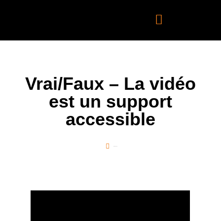
Vrai/Faux – La vidéo
est un support
accessible
mai 12, 2025