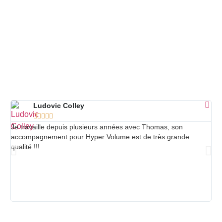
Ludovic Colley





Je travaille depuis plusieurs années avec Thomas, son
Nou
accompagnement pour Hyper Volume est de très grande
l'A
qualité !!!
néc
ret
Cd